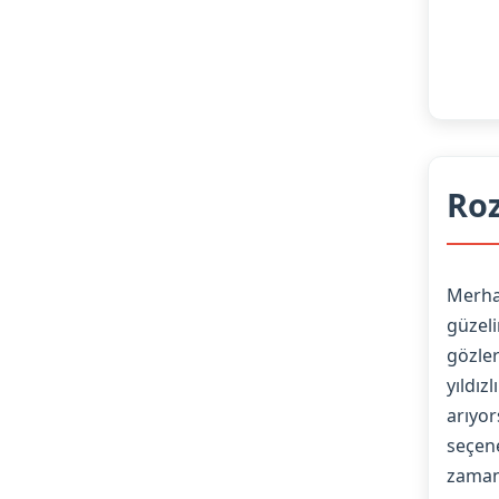
Ro
Merha
güzeli
gözler
yıldız
arıyor
seçen
zamanı