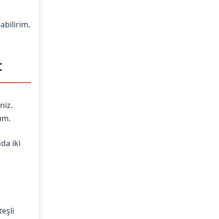
abilirim.
t
niz.
ım.
da iki
eşli