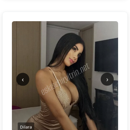
‹
›
Dilara